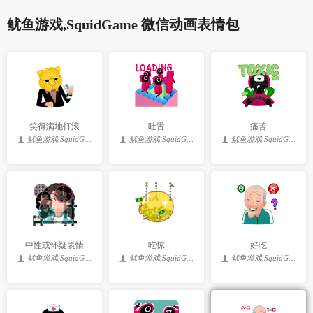
鱿鱼游戏,SquidGame 微信动画表情包
笑得满地打滚
吐舌
痛苦
鱿鱼游戏,SquidGame
鱿鱼游戏,SquidGame
鱿鱼游戏,SquidGame
中性或怀疑表情
吃惊
好吃
鱿鱼游戏,SquidGame
鱿鱼游戏,SquidGame
鱿鱼游戏,SquidGame