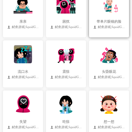
亲亲
困扰
带单片眼镜的脸
鱿鱼游戏,SquidGame
鱿鱼游戏,SquidGame
鱿鱼游戏,SquidGame
流口水
震惊
头昏眼花
鱿鱼游戏,SquidGame
鱿鱼游戏,SquidGame
鱿鱼游戏,SquidGame
失望
吃惊
想一想
鱿鱼游戏,SquidGame
鱿鱼游戏,SquidGame
鱿鱼游戏,SquidGame