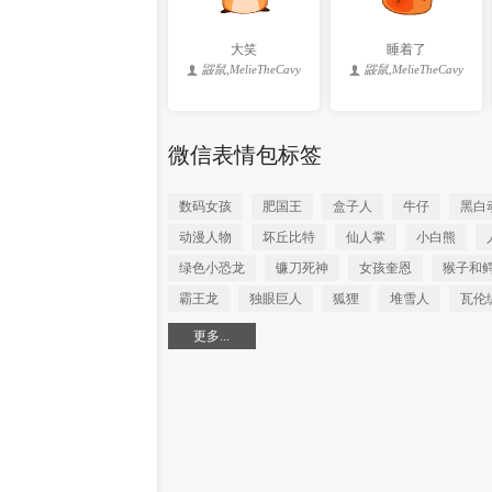
大笑
睡着了
鼹鼠,MelieTheCavy
鼹鼠,MelieTheCavy
微信表情包标签
数码女孩
肥国王
盒子人
牛仔
黑白
动漫人物
坏丘比特
仙人掌
小白熊
绿色小恐龙
镰刀死神
女孩奎恩
猴子和
霸王龙
独眼巨人
狐狸
堆雪人
瓦伦
月亮
伊娃女孩
花栗鼠
新年礼物
麋
更多...
黑发美女
狮子猫
柯达小狗
盒子鳄鱼
粉红豹
中世纪骑士
爱情小老鼠
爱心气
袜子玩具
香蕉
蓝色气球狗
果酱瓶
魔鬼鱼
脸
蜥蜴
狡猾的狼
毛巾
浅蓝小人
便便先生
毛绒小人
菲力克斯