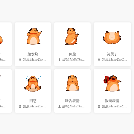
情
脸发烧
倒脸
笑哭了
avy
鼹鼠,MelieTheCavy
鼹鼠,MelieTheCavy
鼹鼠,MelieTheCavy
满
困惑
吐舌表情
眼镜表情
avy
鼹鼠,MelieTheCavy
鼹鼠,MelieTheCavy
鼹鼠,MelieTheCavy