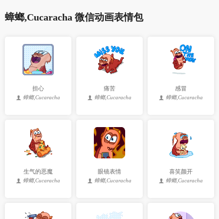
蟑螂,Cucaracha 微信动画表情包
担心
痛苦
感冒
蟑螂,Cucaracha
蟑螂,Cucaracha
蟑螂,Cucaracha
生气的恶魔
眼镜表情
喜笑颜开
蟑螂,Cucaracha
蟑螂,Cucaracha
蟑螂,Cucaracha