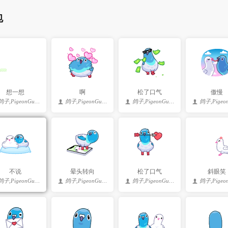
包
想一想
啊
松了口气
傲慢
子,PigeonGulya
鸽子,PigeonGulya
鸽子,PigeonGulya
鸽子,PigeonG
不说
晕头转向
松了口气
斜眼笑
子,PigeonGulya
鸽子,PigeonGulya
鸽子,PigeonGulya
鸽子,PigeonG