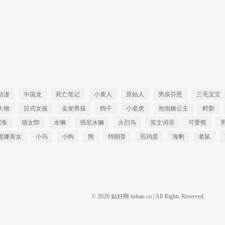
动漫
中国龙
死亡笔记
小黄人
原始人
男孩芬恩
三毛宝宝
人物
日式女孩
金发男孩
鸽子
小老虎
泡泡糖公主
鳄梨
鳄鱼
猫女郎
水獭
强尼水獭
火烈鸟
英文词语
可爱熊
缇娜美女
小鸟
小狗
熊
特朗普
煎鸡蛋
海豹
老鼠
鹿
圣诞女郎
烟花
小鸭子
圣诞物品
小女孩伊莎贝尔
芝麻
职场打工人
章鱼
灵魂
野人
抱枕
蜜獾
橘色小狐狸
球
情侣生活
丘比特猫
爱情鸟
粉小兔
腊肠犬
独角兽
笑脸
柴犬狗
圣诞小兔子
金发美女
小牛
圣诞树
程序员
© 2026 贴好网 tiehao.cn | All Rights Reserved.
猫女郎
古典女士
熊和牛
水獭
中年大叔
兔女郎
小恶魔
黑猫
渡渡鸟
河豚
狮子
小蜜蜂
几维鸟
山羊
粉女郎