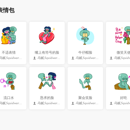
画表情包
不适表情
嘴上有符号的脸
牛仔帽脸
微笑天
贼,SquidwardInLove
乌贼,SquidwardInLove
乌贼,SquidwardInLove
乌贼,SquidwardIn
流口水
恳求的脸
聚会笑脸
好吃
贼,SquidwardInLove
乌贼,SquidwardInLove
乌贼,SquidwardInLove
乌贼,SquidwardIn