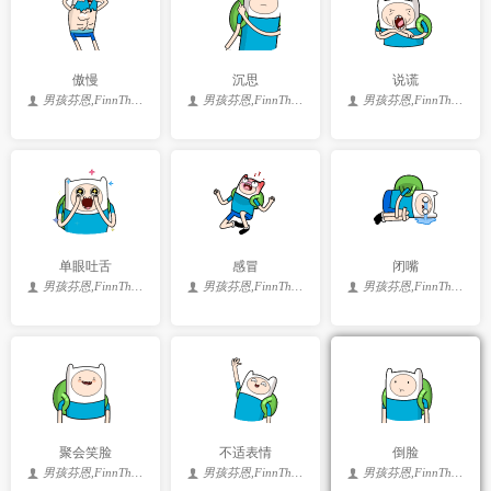
傲慢
沉思
说谎
男孩芬恩,FinnTheBoy
男孩芬恩,FinnTheBoy
男孩芬恩,FinnTheBoy
单眼吐舌
感冒
闭嘴
男孩芬恩,FinnTheBoy
男孩芬恩,FinnTheBoy
男孩芬恩,FinnTheBoy
聚会笑脸
不适表情
倒脸
男孩芬恩,FinnTheBoy
男孩芬恩,FinnTheBoy
男孩芬恩,FinnTheBoy